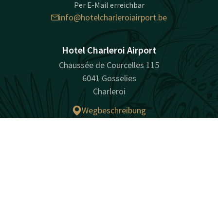
Per E-Mail erreichbar
info@hotelcharleroiairport.be
Hotel Charleroi Airport
Chaussée de Courcelles 115
6041 Gosselies
Charleroi
Wegbeschreibung
Kontakt
Account
DE
Facebook
Instagram
LinkedIn
Jetzt buchen
überraschend vielfältig
Sitemap
Privacy
Cookies
Haftung
Bedingungen
Bestpreisgarantie