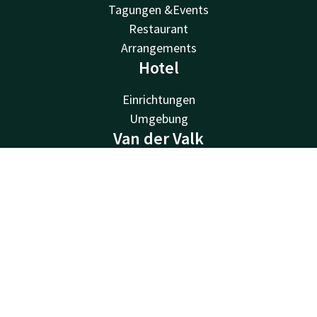
Tagungen &Events
Restaurant
Arrangements
Hotel
Einrichtungen
Umgebung
Van der Valk
Van der Valk
Kontakt
Account
DE
Valk Deals
Valk Giftcard
Jetzt buchen
Valk Store
Valk Business
Valk Life
Andere Hotels
Kontakt