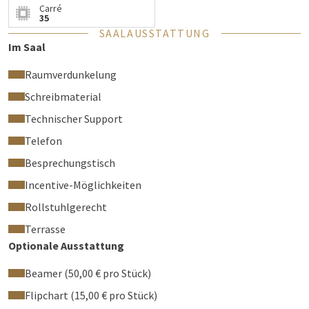
Carré
Fläche:
130 m²
35
SAALAUSSTATTUNG
Raum befindet sich im ersten Obergeschoss
Im Saal
Raumverdunkelung
Schreibmaterial
Technischer Support
Telefon
Besprechungstisch
Incentive-Möglichkeiten
Rollstuhlgerecht
Terrasse
Optionale Ausstattung
Beamer (50,00 € pro Stück)
Flipchart (15,00 € pro Stück)