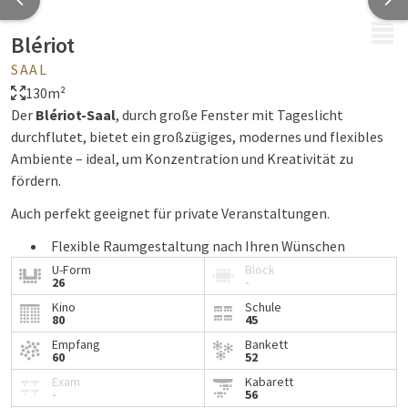
MENÜ
Blériot
SAAL
130m²
Der
Blériot-Saal
, durch große Fenster mit Tageslicht
durchflutet, bietet ein großzügiges, modernes und flexibles
Ambiente – ideal, um Konzentration und Kreativität zu
fördern.
Auch perfekt geeignet für private Veranstaltungen.
Flexible Raumgestaltung nach Ihren Wünschen
(Workshop, Theaterbestuhlung, U-Form,
U-Form
Block
26
-
Klassenzimmer...)
Kino
Schule
Viel Tageslicht und ein weiter Ausblick
80
45
Private Bar für Kaffeepausen, Mittagessen oder
Empfang
Bankett
Empfänge
60
52
Verfügbare Ausstattung: WLAN, Beamer, Flipchart,
Exam
Kabarett
-
56
Soundsystem