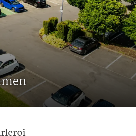
ahmen
rleroi