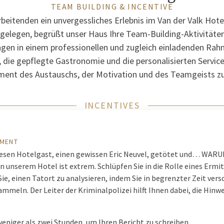
TEAM BUILDING & INCENTIVE
rbeitenden ein unvergessliches Erlebnis im Van der Valk Hotel
 gelegen, begrüßt unser Haus Ihre Team-Building-Aktivitäten
gen in einem professionellen und zugleich einladenden Rahm
die gepflegte Gastronomie und die personalisierten Servic
ent des Austauschs, der Motivation und des Teamgeists zu
INCENTIVES
I
OMENT
esen Hotelgast, einen gewissen Eric Neuvel, getötet und… WARU
 unserem Hotel ist extrem. Schlüpfen Sie in die Rolle eines Ermit
ie, einen Tatort zu analysieren, indem Sie in begrenzter Zeit ver
mmeln. Der Leiter der Kriminalpolizei hilft Ihnen dabei, die Hinwe
eniger als zwei Stunden, um Ihren Bericht zu schreiben.