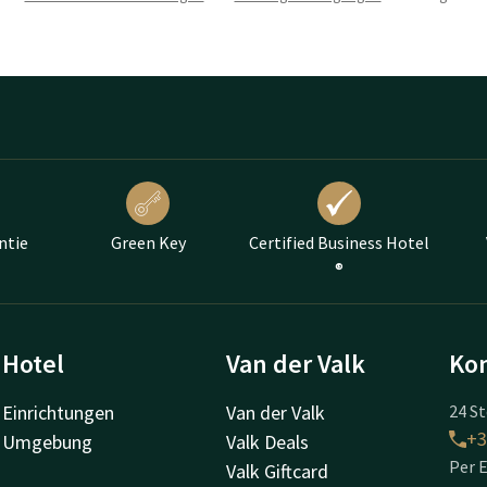
ntie
Green Key
Certified Business Hotel
®
Hotel
Van der Valk
Kon
Einrichtungen
Van der Valk
24 St
+3
Umgebung
Valk Deals
Per E
Valk Giftcard