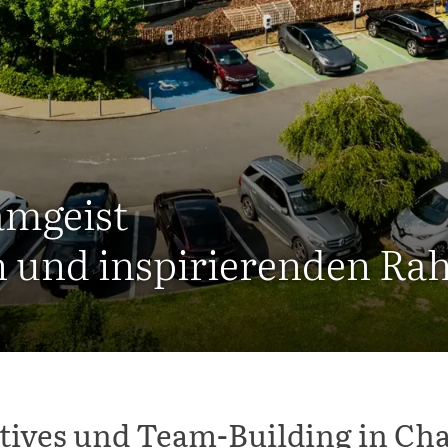
amgeist
 und inspirierenden R
tives und Team-Building in Cha