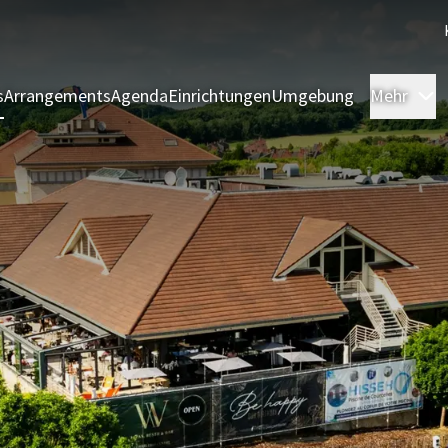
s
Arrangements
Agenda
Einrichtungen
Umgebung
Mehr
Z