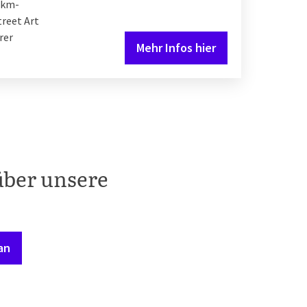
2-km-
treet Art
rer
Mehr Infos hier
über unsere
an