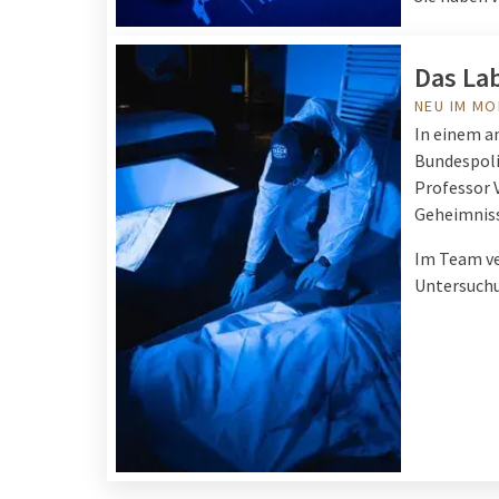
Das La
NEU IM M
In einem a
Bundespoli
Professor V
Geheimniss
Im Team ve
Untersuchu