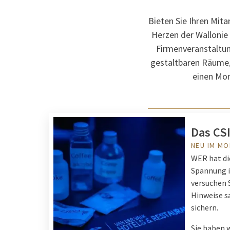
Bieten Sie Ihren Mita
Herzen der Wallonie
Firmenveranstaltun
gestaltbaren Räume, 
einen Mom
Das CS
NEU IM M
WER hat di
Spannung in
versuchen S
Hinweise sa
sichern.
Sie haben w