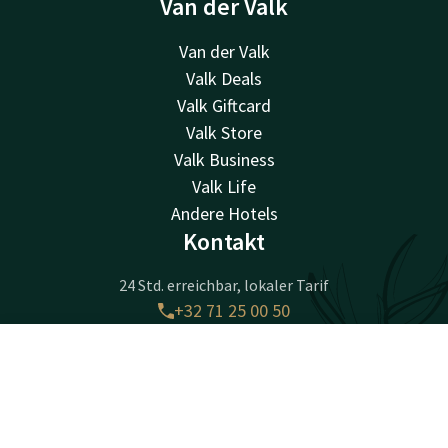
Van der Valk
Van der Valk
Valk Deals
Valk Giftcard
Valk Store
Valk Business
Valk Life
Andere Hotels
Kontakt
24 Std. erreichbar, lokaler Tarif
+32 71 25 00 50
Per E-Mail erreichbar
info@hotelcharleroiairport.be
Kontakt
Account
DE
Jetzt buchen
Hotel Charleroi Airport