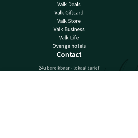
Valk Deals
Valk Giftcard
Valk Store
Valk Business
Valk Life
Overige hotels
Contact
24u bereikbaar - lokaal tarief
+32 71 25 00 50
Bereikbaar via mail
Contact
Account
NL
info@hotelcharleroiairport.be
Boek nu
Hotel Charleroi Airport
Chaussée de Courcelles 115
6041 Gosselies