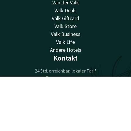
Van der Valk
Valk Deals
Valk Giftcard
Valk Store
Valk Business
Valk Life
Andere Hotels
Kontakt
24 Std. erreichbar, lokaler Tarif
+32 71 25 00 50
Per E-Mail erreichbar
Kontakt
Account
DE
info@hotelcharleroiairport.be
Jetzt buchen
Hotel Charleroi Airport
Chaussée de Courcelles 115
6041 Gosselies