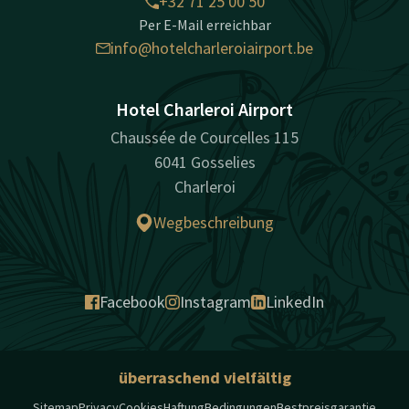
+32 71 25 00 50
Per E-Mail erreichbar
info@hotelcharleroiairport.be
Hotel Charleroi Airport
Chaussée de Courcelles 115
6041 Gosselies
Charleroi
Wegbeschreibung
Facebook
Instagram
LinkedIn
überraschend vielfältig
Sitemap
Privacy
Cookies
Haftung
Bedingungen
Bestpreisgarantie