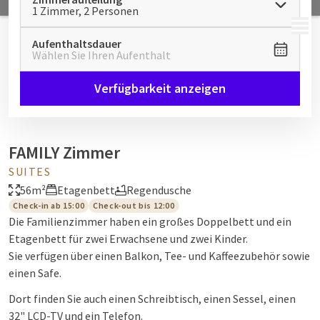
1 Zimmer, 2 Personen
MENÜ
Aufenthaltsdauer
Wählen Sie Ihren Aufenthalt
Verfügbarkeit anzeigen
FAMILY Zimmer
SUITES
56m²
Etagenbett
Regendusche
Check-in ab 15:00
Check-out bis 12:00
Die Familienzimmer haben ein großes Doppelbett und ein
Etagenbett für zwei Erwachsene und zwei Kinder.
Sie verfügen über einen Balkon, Tee- und Kaffeezubehör sowie
einen Safe.
Dort finden Sie auch einen Schreibtisch, einen Sessel, einen
32" LCD-TV und ein Telefon.