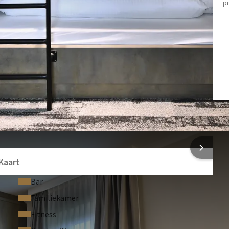
pr
rg.
Ligbad en/of douche
Apart toilet
Föhn
ij ons!
E
ankomst
4
 INFORMATIE
Kaart
Bar
Familiekamer
Fitness