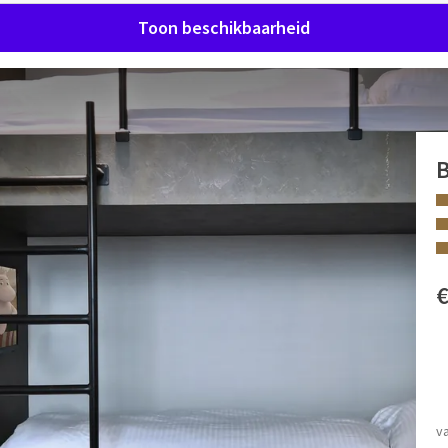
Toon beschikbaarheid
ed en een stapelbed voor maximum twee kinderen.
eiten en een kluisje.
h LCD-TV en een telefoon.
er en een welkomstpakket. De toiletten zijn gescheiden voor
FACILITEITEN
Tweepersoonsbed
5 € / per nacht)
v
Badkamer