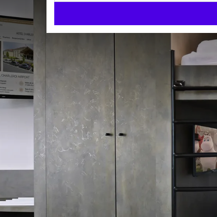
Family kamer
SUITES
56m²
Stapelbed
Regendouche
Check-in v.a. 15:00 uur
Check-uit tot 12:00 uur
De familiekamers hebben een groot tweepersoonsb
Ze beschikken over een balkon, thee- en koffiefacilit
U vindt er ook een bureau, een fauteuil, een 32" inc
De badkamer heeft een bad of douche, een haardrog
KAMER 
meer comfort.
Stapelbed
Een kinderbedje kan op aanvraag worden geplaatst (
Regendouche