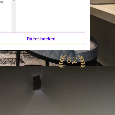
ijs
Direct boeken
8,2
rg mooi
93 reviews