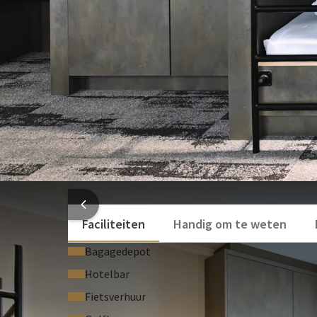
Creditcard wordt gevraagd bij check-in voor waarbo
Inloopdouche
Toilet
Toiletartikelen
Extra's
Bekijk meer
Gratis WiFi
Gratis parkeer alleen gedurende uw verblijf b
Gratis toegang tot onze fitness ruimte
Welkomstdrankje (cava, bier of koffie) bij a
HOTEL
Faciliteiten
Handig om te weten
Bagagedepot
Hotelbar
Fietsverhuur