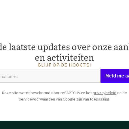
e laatste updates over onze aa
en activiteiten
BLIJF OP DE HOOGTE!
Meld me a
Deze site wordt beschermd door reCAPTCHA en het
privacybeleid
en de
servicevoorwaarden
van Google zijn van toepassing.