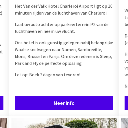
n
Het Van der Valk Hotel Charleroi Airport ligt op 10
W
t
)
minuten rijden van de luchthaven van Charleroi.
t
Laat uw auto achter op parkeerterrein P2 van de
b
luchthaven en neem uw vlucht.
D
Ons hotel is ook gunstig gelegen nabij belangrijke
(
p
Waalse snelwegen naar Namen, Sambreville,
i.
H
Mons, Brussel en Parijs. Om deze redenen is Sleep,
,
v
Park and Fly de perfecte oplossing.
v
Let op: Boek 7 dagen van tevoren!
w
N
Meer info