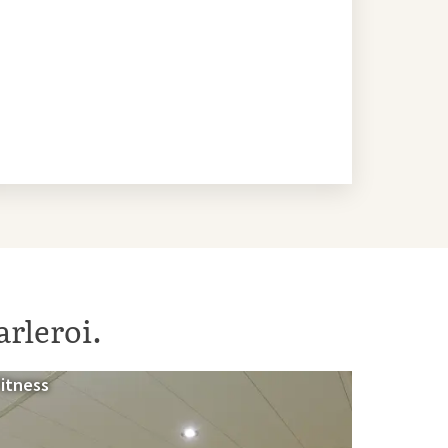
arleroi.
Fitness