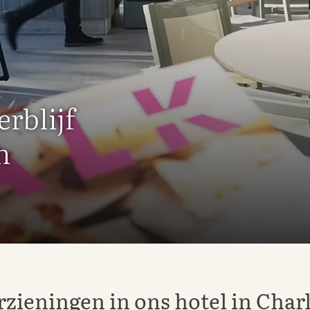
erblijf
n
zieningen in ons hotel in Char