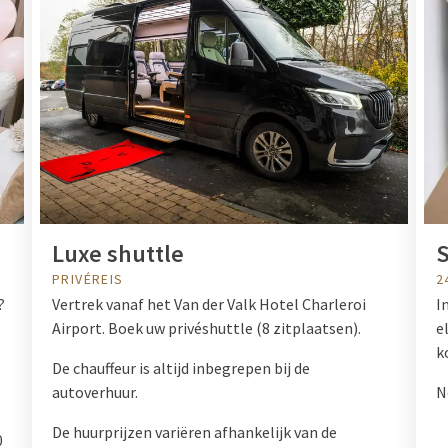
Luxe shuttle
S
PRIVÉREIS
2
?
Vertrek vanaf het Van der Valk Hotel Charleroi
I
Airport. Boek uw privéshuttle (8 zitplaatsen).
e
k
De chauffeur is altijd inbegrepen bij de
autoverhuur.
N
De huurprijzen variëren afhankelijk van de
0