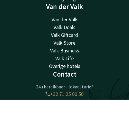
Van der Valk
Van der Valk
Valk Deals
Valk Giftcard
Valk Store
Valk Business
Valk Life
Overige hotels
Contact
24u bereikbaar - lokaal tarief
+32 71 25 00 50
Bereikbaar via mail
info@hotelcharleroiairport.be
Contact
Account
NL
Boek nu
Hotel Charleroi Airport