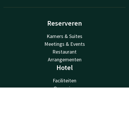
Reserveren
Kamers & Suites
Meetings & Events
Restaurant
Arrangementen
Hotel
Faciliteiten
Omgeving
Van der Valk
Contact
Account
NL
Van der Valk
Boek nu
Valk Deals
Valk Giftcard