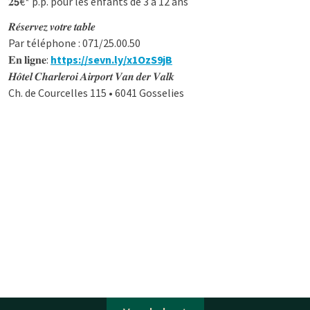
𝟐𝟱€* p.p. pour les enfants de 3 à 12 ans
𝑹𝒆́𝒔𝒆𝒓𝒗𝒆𝒛 𝒗𝒐𝒕𝒓𝒆 𝒕𝒂𝒃𝒍𝒆
Par téléphone : 071/25.00.50
𝐄𝐧 𝐥𝐢𝐠𝐧𝐞:
https://sevn.ly/x1OzS9jB
𝑯𝒐̂𝒕𝒆𝒍 𝑪𝒉𝒂𝒓𝒍𝒆𝒓𝒐𝒊 𝑨𝒊𝒓𝒑𝒐𝒓𝒕 𝑽𝒂𝒏 𝒅𝒆𝒓 𝑽𝒂𝒍𝒌
Ch. de Courcelles 115 • 6041 Gosselies