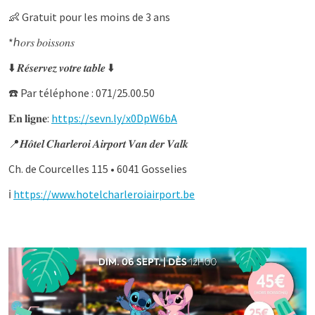
👶 Gratuit pour les moins de 3 ans
*ℎ𝑜𝑟𝑠 𝑏𝑜𝑖𝑠𝑠𝑜𝑛𝑠
⬇️ 𝑹𝒆́𝒔𝒆𝒓𝒗𝒆𝒛 𝒗𝒐𝒕𝒓𝒆 𝒕𝒂𝒃𝒍𝒆 ⬇️
☎️ Par téléphone : 071/25.00.50
𝐄𝐧 𝐥𝐢𝐠𝐧𝐞:
https://sevn.ly/x0DpW6bA
📍𝑯𝒐̂𝒕𝒆𝒍 𝑪𝒉𝒂𝒓𝒍𝒆𝒓𝒐𝒊 𝑨𝒊𝒓𝒑𝒐𝒓𝒕 𝑽𝒂𝒏 𝒅𝒆𝒓 𝑽𝒂𝒍𝒌
Ch. de Courcelles 115 • 6041 Gosselies
ℹ️
https://www.hotelcharleroiairport.be