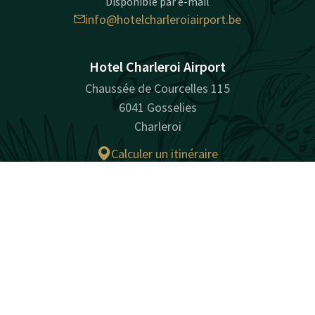
Disponible par e-mail
info@hotelcharleroiairport.be
Hotel Charleroi Airport
Chaussée de Courcelles 115
6041 Gosselies
Charleroi
Calculer un itinéraire
Contact
Compte
FR
Facebook
Instagram
LinkedIn
Réserver
naturellement surprenant
Sitemap
Privacy
Cookies
Responsabilité
Conditions
Meilleure garantie de prix