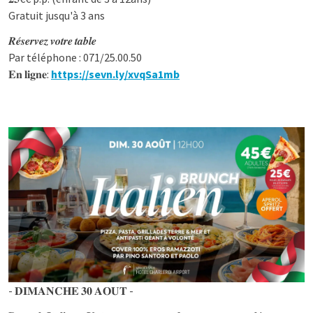
Gratuit jusqu'à 3 ans
𝑹𝒆́𝒔𝒆𝒓𝒗𝒆𝒛 𝒗𝒐𝒕𝒓𝒆 𝒕𝒂𝒃𝒍𝒆
Par téléphone : 071/25.00.50
𝐄𝐧 𝐥𝐢𝐠𝐧𝐞:
https://sevn.ly/xvqSa1mb
- 𝐃𝐈𝐌𝐀𝐍𝐂𝐇𝐄 𝟑𝟎 𝐀𝐎𝐔𝐓 -