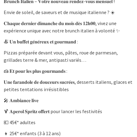
𝐁𝐫𝐮𝐧𝐜𝐡 𝐈𝐭𝐚𝐥𝐢𝐞𝐧 – 𝐕𝐨𝐭𝐫𝐞 𝐧𝐨𝐮𝐯𝐞𝐚𝐮 𝐫𝐞𝐧𝐝𝐞𝐳-𝐯𝐨𝐮𝐬 𝐦𝐞𝐧𝐬𝐮𝐞𝐥 !
Envie de soleil, de saveurs et de musique italienne ? ☀️
𝐂𝐡𝐚𝐪𝐮𝐞 𝐝𝐞𝐫𝐧𝐢𝐞𝐫 𝐝𝐢𝐦𝐚𝐧𝐜𝐡𝐞 𝐝𝐮 𝐦𝐨𝐢𝐬 𝐝𝐞̀𝐬 𝟏𝟐𝐡𝟎𝟎, vivez une
expérience unique avec notre brunch italien à volonté ✨
🍝 𝐔𝐧 𝐛𝐮𝐟𝐟𝐞𝐭 𝐠𝐞́𝐧𝐞́𝐫𝐞𝐮𝐱 𝐞𝐭 𝐠𝐨𝐮𝐫𝐦𝐚𝐧𝐝 :
Pizzas préparée devant vous, pâtes, roue de parmesan,
grillades terre & mer, antipasti variés…
🍰 𝐄𝐭 𝐩𝐨𝐮𝐫 𝐥𝐞𝐬 𝐩𝐥𝐮𝐬 𝐠𝐨𝐮𝐫𝐦𝐚𝐧𝐝𝐬 :
𝐔𝐧𝐞 𝐟𝐚𝐫𝐚𝐧𝐝𝐨𝐥𝐞 𝐝𝐞 𝐝𝐨𝐮𝐜𝐞𝐮𝐫𝐬 𝐬𝐮𝐜𝐫𝐞́𝐞𝐬, desserts italiens, glaces et
petites tentations irrésistibles
🎤 𝐀𝐦𝐛𝐢𝐚𝐧𝐜𝐞 𝐥𝐢𝐯𝐞
🍹 𝐀𝐩𝐞𝐫𝐨𝐥 𝐒𝐩𝐫𝐢𝐭𝐳 𝐨𝐟𝐟𝐞𝐫𝐭 pour lancer les festivités
💶 45€* adultes
👧 25€* enfants (3 à 12 ans)