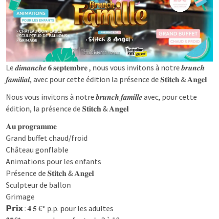
Le 𝒅𝒊𝒎𝒂𝒏𝒄𝒉𝒆 𝟔 𝐬𝐞𝐩𝐭𝐞𝐦𝐛𝐫𝐞 , nous vous invitons à notre 𝒃𝒓𝒖𝒏𝒄𝒉
𝒇𝒂𝒎𝒊𝒍𝒊𝒂𝒍, avec pour cette édition la présence de 𝐒𝐭𝐢𝐭𝐜𝐡 & 𝐀𝐧𝐠𝐞𝐥
Nous vous invitons à notre 𝒃𝒓𝒖𝒏𝒄𝒉 𝒇𝒂𝒎𝒊𝒍𝒍𝒆 avec, pour cette
édition, la présence de 𝐒𝐭𝐢𝐭𝐜𝐡 & 𝐀𝐧𝐠𝐞𝐥
𝐀𝐮 𝐩𝐫𝐨𝐠𝐫𝐚𝐦𝐦𝐞
Grand buffet chaud/froid
Château gonflable
Animations pour les enfants
Présence de 𝐒𝐭𝐢𝐭𝐜𝐡 & 𝐀𝐧𝐠𝐞𝐥
Sculpteur de ballon
Grimage
𝗣𝗿𝗶𝘅 : 𝟒 𝟓 €* p.p. pour les adultes