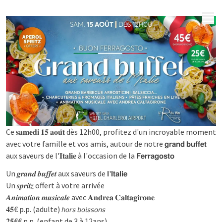
MENU
Ce 𝐬𝐚𝐦𝐞𝐝𝐢 𝟏𝟓 𝐚𝐨𝐮̂𝐭 dès 12h00, profitez d'un incroyable moment
avec votre famille et vos amis, autour de notre 𝗴𝗿𝗮𝗻𝗱 𝗯𝘂𝗳𝗳𝗲𝘁
aux saveurs de l'𝐈𝐭𝐚𝐥𝐢𝐞 à l'occasion de la 𝗙𝗲𝗿𝗿𝗮𝗴𝗼𝘀𝘁𝗼
Un 𝒈𝒓𝒂𝒏𝒅 𝒃𝒖𝒇𝒇𝒆𝒕 aux saveurs de 𝗹'𝗜𝘁𝗮𝗹𝗶𝗲
Un 𝒔𝒑𝒓𝒊𝒕𝒛 offert à votre arrivée
𝑨𝒏𝒊𝒎𝒂𝒕𝒊𝒐𝒏 𝒎𝒖𝒔𝒊𝒄𝒂𝒍𝒆 avec 𝐀𝐧𝐝𝐫𝐞𝐚 𝐂𝐚𝐥𝐭𝐚𝐠𝐢𝐫𝐨𝐧𝐞
𝟒𝟓€ p.p. (adulte) 𝘩𝘰𝘳𝘴 𝘣𝘰𝘪𝘴𝘴𝘰𝘯𝘴
𝟐𝟓€€ p.p. (enfant de 3 à 12ans)