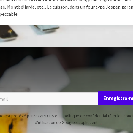
e, Montbéliarde, etc... La cuisson, dans un four type Josper, garan
mpeccable.
es dernières mises à jour sur nos
activités
RESTEZ INFORMÉ !
Enregistre-m
ite est protégé par reCAPTCHA et
la politique de confidentialité
et
les cond
d'utilisation
de Google s'appliquent.