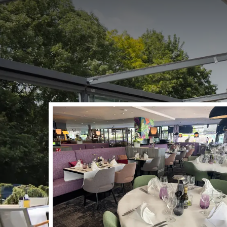
Au Van der Valk Rest
large terrasse, pour
gourmand, d'un déjeu
une pause avant v