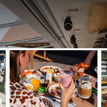
PETIT-DÉJEUNER, DÉJEUNER, DÎNER, APÉRITIF
aurant Charleroi, nous vous accueillons dans un cadre chale
 une expérience culinaire unique. Profitez d'un petit-déjeuner
ner raffiné ou découvrez nos viandes d’exception Valk Butc
otre vol ou un moment convivial entre amis ou collègues, no
l’endroit idéal pour se régaler.