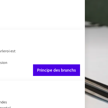
rleroi est
asion
Principe des brunchs
andes
mental,