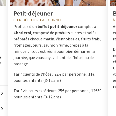
Petit-déjeuner
B
BIEN DÉBUTER LA JOURNÉE
À
Profitez d'un
buffet petit-déjeuner
complet à
A
Charleroi
, composé de produits sucrés et salés
e
préparés chaque matin. Viennoiseries, fruits frais,
r
fromages, œufs, saumon fumé, crêpes à la
D
minute… tout est réuni pour bien démarrer la
n
é
journée, que vous soyez client de l’hôtel ou de
c
é
passage.
C
Tarif clients de l'hôtel: 22 € par personne , 11€
v
pour les enfants (3-12 ans)
e
r
Tarif visiteurs extérieurs: 25€ par personne , 12€50
pour les enfants (3-12 ans)