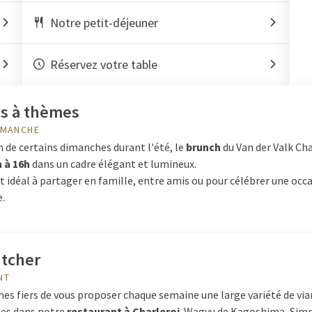
Notre petit-déjeuner
Réservez votre table
s à thèmes
IMANCHE
n de certains dimanches durant l'été, le
brunch
du Van der Valk Cha
 à 16h
dans un cadre élégant et lumineux.
idéal à partager en famille, entre amis ou pour célébrer une occ
e.
utcher
NT
s fiers de vous proposer chaque semaine une large variété de vi
ses dans notre
restaurant à Charleroi
. Wagyu de Kagoshima, Sim