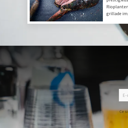
Rioplantens
grillade i
Recevez l
Ce s