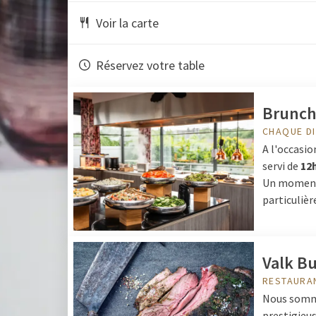
Voir la carte
Réservez votre table
Brunch
CHAQUE D
A l'occasio
servi de
12h
Un moment 
particulièr
Valk B
RESTAURA
Nous somme
prestigieu