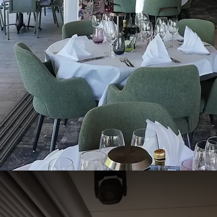
ouvrez notre
restaurant
à
Charl