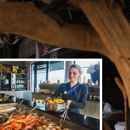
ureux, complété d'une
 copieux, d’un buffet
her. Que ce soit pour
tre restaurant est