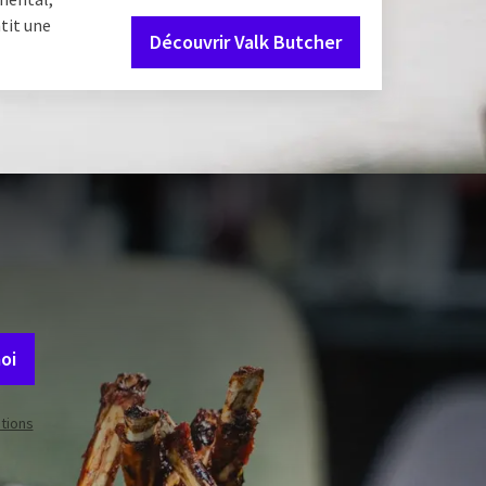
tit une
Découvrir Valk Butcher
 offres et
oi
itions