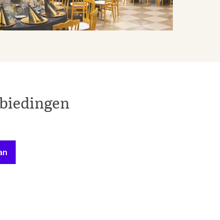
nbiedingen
an