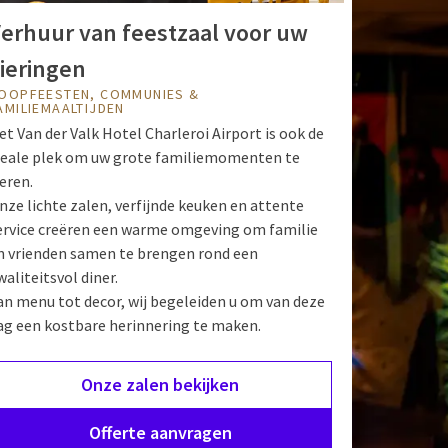
erhuur van feestzaal voor uw
ieringen
OOPFEESTEN, COMMUNIES &
AMILIEMAALTIJDEN
et Van der Valk Hotel Charleroi Airport is ook de
deale plek om uw grote familiemomenten te
ieren.
nze lichte zalen, verfijnde keuken en attente
ervice creëren een warme omgeving om familie
n vrienden samen te brengen rond een
waliteitsvol diner.
an menu tot decor, wij begeleiden u om van deze
ag een kostbare herinnering te maken.
Onze zalen bekijken
Offerte aanvragen