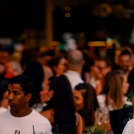
Charleroi
FEESTEN & VIERINGEN
otel Charleroi Airport is de ideale plek om uw privé-eveneme
t nu gaat om een verjaardag, een doop, een communie, een 
rienden, onze moduleerbare ruimtes passen zich aan al uw
eleidt u in elke stap van de organisatie om een uniek mom
elegante, warme en feestelijke sfeer.
 te zetten.
naf Brussel, Bergen en Luik.
 privé-evenement.