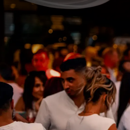
Het Van der Valk H
organiseren. Of he
dansavond met v
commercieel team beg
Accommodatie ter plaatse
164 kamers en suites om het feest in alle rust voort
Toegang & comfort
Gratis privéparking, laadpalen en vlotte toegang va
Modulaire ruimtes
13 multifunctionele zalen, aanpasbaar aan elk type