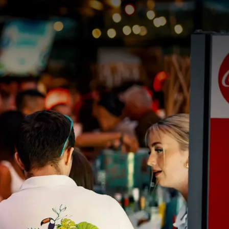
nten in Wallonië te
familiediner of een
 wensen aan. Ons
ent te creëren in een