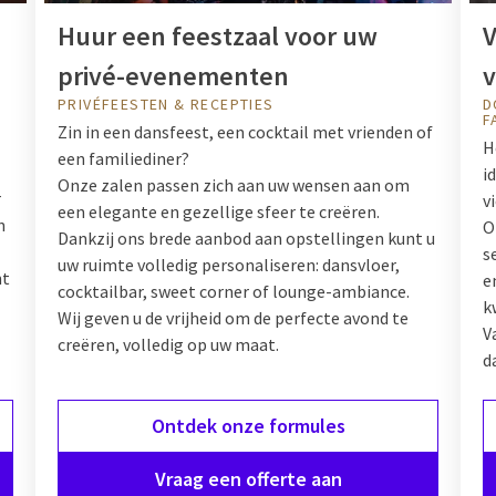
Huur een feestzaal voor uw
V
privé-evenementen
v
PRIVÉFEESTEN & RECEPTIES
D
F
Zin in een dansfeest, een cocktail met vrienden of
H
een familiediner?
i
Onze zalen passen zich aan uw wensen aan om
r
v
een elegante en gezellige sfeer te creëren.
n
O
Dankzij ons brede aanbod aan opstellingen kunt u
s
uw ruimte volledig personaliseren: dansvloer,
nt
e
cocktailbar, sweet corner of lounge-ambiance.
k
Wij geven u de vrijheid om de perfecte avond te
V
creëren, volledig op uw maat.
d
Ontdek onze formules
Vraag een offerte aan