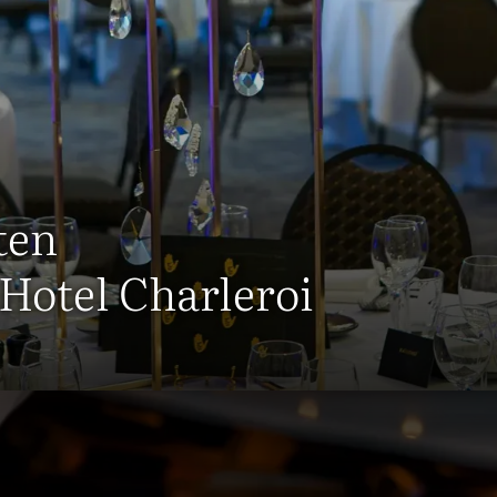
ten
 Hotel Charleroi
e locatie voor uw feesten en vie