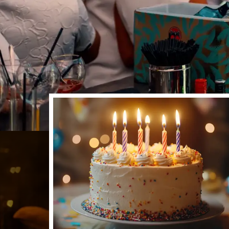
8,2
Erg mooi beoordeeld
Uit 494 betrouwbare beoordelingen