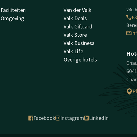
Faciliteiten
Van der Valk
24u b
+3
Omgeving
Valk Deals
Berei
Valk Giftcard
in
Valk Store
Valk Business
Valk Life
Hote
Overige hotels
Chau
6041
Char
P
Facebook
Instagram
LinkedIn