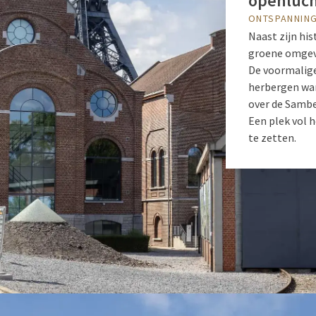
openluc
ONTSPANNING
Naast zijn his
groene omgevi
De voormalige
herbergen wa
over de Samber
Een plek vol 
te zetten.