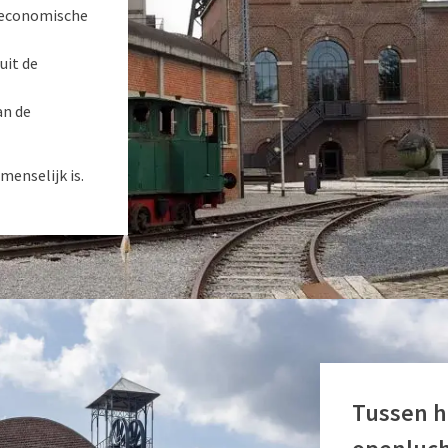
 economische
uit de
an de
menselijk is.
Tussen h