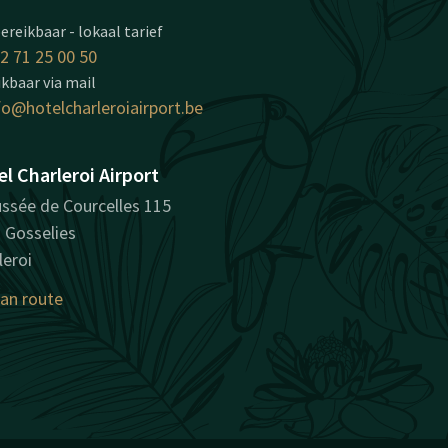
ereikbaar - lokaal tarief
2 71 25 00 50
kbaar via mail
fo@hotelcharleroiairport.be
l Charleroi Airport
ssée de Courcelles 115
 Gosselies
leroi
lan route