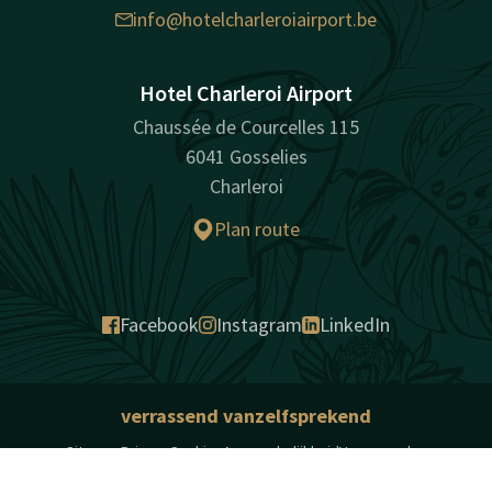
info@hotelcharleroiairport.be
Hotel Charleroi Airport
Chaussée de Courcelles 115
6041 Gosselies
Charleroi
Plan route
Facebook
Instagram
LinkedIn
verrassend vanzelfsprekend
Sitemap
Privacy
Cookies
Aansprakelijkheid
Voorwaarden
Beste prijsgarantie