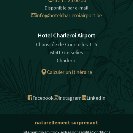
+32 71 25 00 50
Disponible par e-mail
info@hotelcharleroiairport.be
Hotel Charleroi Airport
Chaussée de Courcelles 115
6041 Gosselies
Charleroi
Calculer un itinéraire
Facebook
Instagram
LinkedIn
naturellement surprenant
Sitemap
Privacy
Cookies
Responsabilité
Conditions