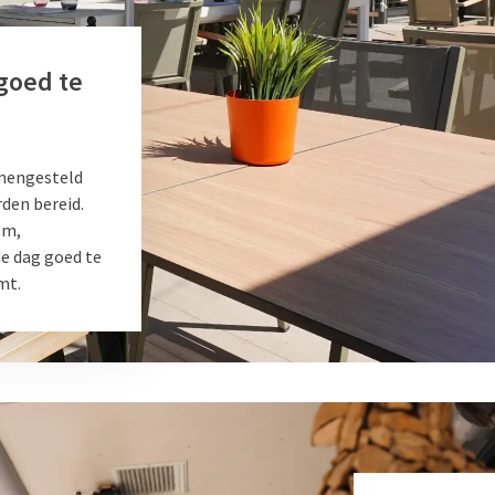
goed te
mengesteld
rden bereid.
lm,
e dag goed te
mt.