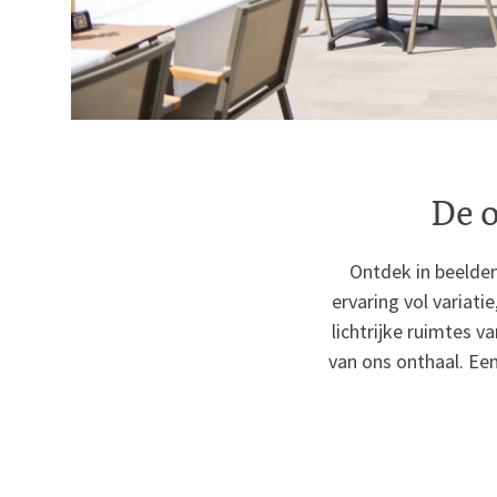
De o
Ontdek in beelden
ervaring vol variati
lichtrijke ruimtes v
van ons onthaal. Ee