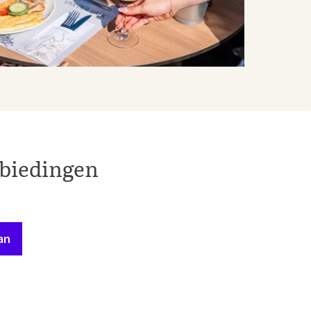
nbiedingen
an