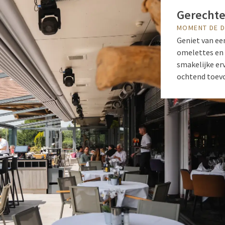
Gerechte
MOMENT DE D
Geniet van een
omelettes en 
smakelijke erv
ochtend toev