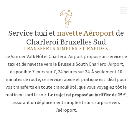
MENU
Service taxi et
navette Aéroport
de
Charleroi Bruxelles Sud
TRANSFERTS SIMPLES ET RAPIDES
Le Van der Valk Hôtel Charleroi Airport propose un service de
taxi et de navette vers le Brussels South Charleroi Airport,
disponible 7 jours sur 7, 24 heures sur 24. À seulement 10
minutes de route, ce service rapide et pratique est idéal pour
vos transferts en toute tranquillité, que vous voyagiez tôt le
matin ou tard le soir. 𝐋𝐞 𝐭𝐫𝐚𝐣𝐞𝐭 𝐞𝐬𝐭 𝐩𝐫𝐨𝐩𝐨𝐬𝐞́ 𝐚𝐮 𝐭𝐚𝐫𝐢𝐟 𝐟𝐢𝐱𝐞 𝐝𝐞 𝟐𝟓 €,
assurant un déplacement simple et sans surprise vers
l’aéroport.