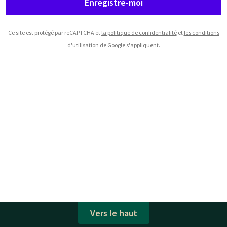
Enregistre-moi
Ce site est protégé par reCAPTCHA et
la politique de confidentialité
et
les conditions
d'utilisation
de Google s'appliquent.
Vers le haut