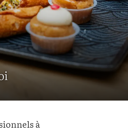
oi
sionnels à