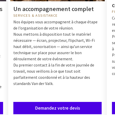
c
s
Un accompagnement complet
F
SERVICES & ASSISTANCE
C
Nos équipes vous accompagnent à chaque étape
r
de l’organisation de votre réunion.
e
Nous mettons à disposition tout le matériel
P
nécessaire — écran, projecteur, flipchart, Wi-Fi
s
haut débit, sonorisation — ainsi qu’un service
à
technique sur place pour assurer le bon
P
:
déroulement de votre événement.
s
Du premier contact à la fin de votre journée de
v
travail, nous veillons à ce que tout soit
c
parfaitement coordonné et à la hauteur des
standards Van der Valk.
e
Demandez votre devis