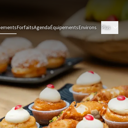
nements
Forfaits
Agenda
Équipements
Environs
Plus
Cham