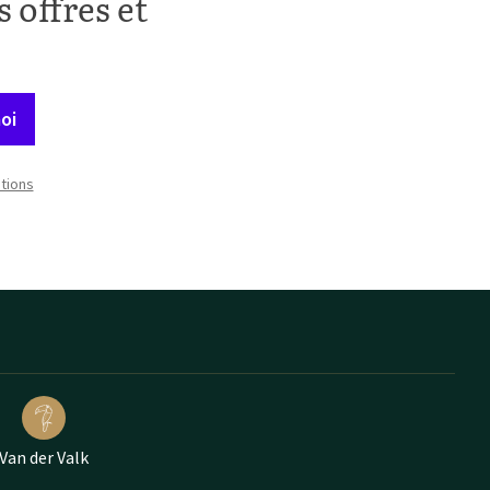
 offres et
oi
itions
Van der Valk