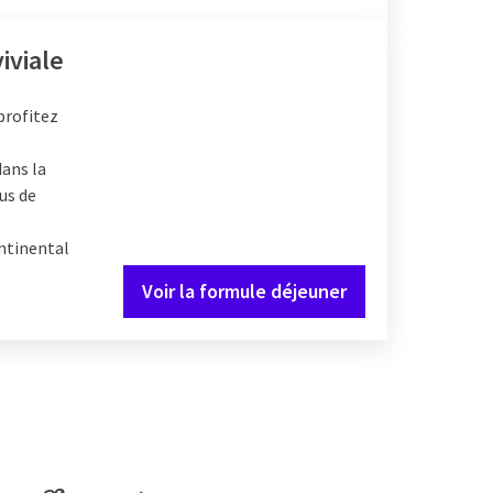
iviale
profitez
ans la
jus de
ntinental
Voir la formule déjeuner