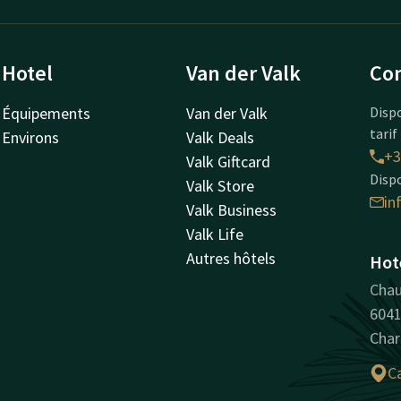
Hotel
Van der Valk
Con
Équipements
Van der Valk
Disp
tarif
Environs
Valk Deals
+3
Valk Giftcard
Dispo
Valk Store
in
Valk Business
Valk Life
Autres hôtels
Hote
Chau
6041
Char
Ca