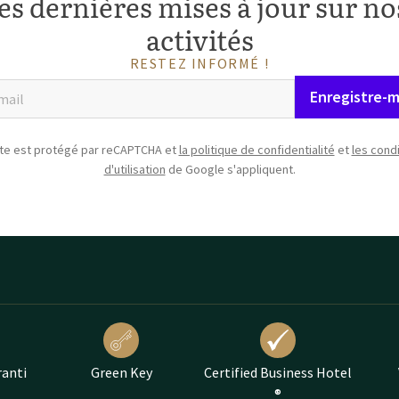
es dernières mises à jour sur nos
activités
RESTEZ INFORMÉ !
Enregistre-m
ite est protégé par reCAPTCHA et
la politique de confidentialité
et
les cond
d'utilisation
de Google s'appliquent.
ranti
Green Key
Certified Business Hotel
®