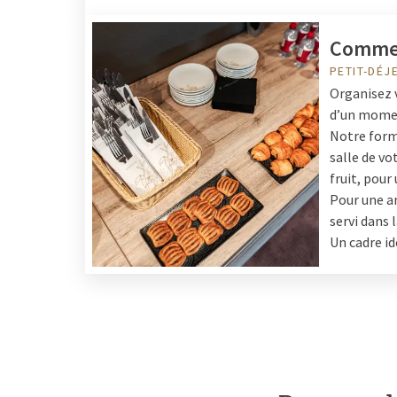
Commen
PETIT-DÉJ
Organisez v
d’un momen
Notre form
salle de vot
fruit, pour
Pour une a
servi dans 
Un cadre i