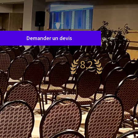
Demande de salle
emandez un devis facilement et sans
ngagement, et nous vous contacterons
apidement pour définir ensemble vos besoins.
Demander un devis
8,2
rès agréable
93 reviews