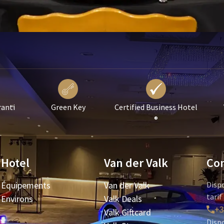
ranti
Green Key
Certified Business Hotel
®
Hotel
Van der Valk
Con
Équipements
Van der Valk
Disp
tarif
Environs
Valk Deals
+3
Valk Giftcard
Dispo