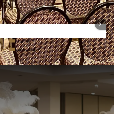
Paperboard (15,00 € par pièce)
Micro (65,00 € par pièce)
Pupitre (35,00 € par pièce)
ONS SUR L'HÔTEL
Ascenseur
Climatisation