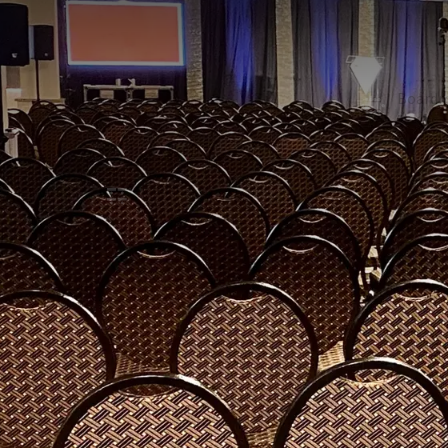
SALLE
800m²
Salles de réunion combinées .
En U
Board
50
-
École
Récept
100
800
Exam
Cabare
-
180
ÉQUIPEME
Dans la salle
Occultation de la salle
Support technique
Table de présidence
Accessible aux fauteuils roulants
Équipements optionnels