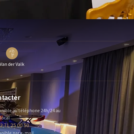
Van der Valk
tacter
onible au téléphone 24h/24 au
 local
2 71 25 00 50
nible par e-mail