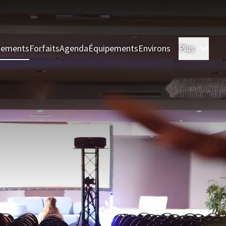
nements
Forfaits
Agenda
Équipements
Environs
Plus
Cham