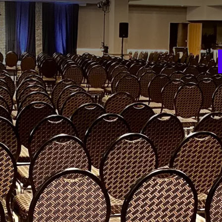
D
e
r
room
Théâtre
350
ion
Gala
500
t
Carré
T
65
4
NTS DE LA SALLE
Matériel d’écriture
Téléphone
Options d’incentive