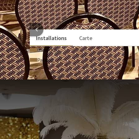
Vidéoprojecteur (50,00 € par pièce)
Écran de projection (15,00 € par pièce)
Estrade (13,00 € par pièce)
INFORMATI
Installations
Carte
Green Key
Parking