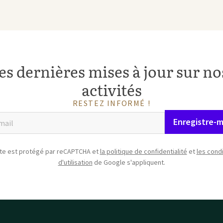
es dernières mises à jour sur nos
activités
RESTEZ INFORMÉ !
Enregistre-m
ite est protégé par reCAPTCHA et
la politique de confidentialité
et
les cond
d'utilisation
de Google s'appliquent.