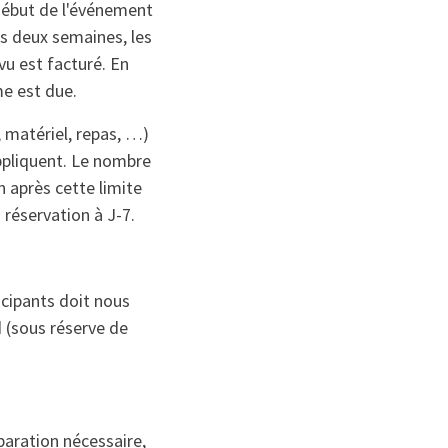
début de l'événement
ns deux semaines, les
u est facturé. En
me est due.
 matériel, repas, …)
appliquent. Le nombre
 après cette limite
 réservation à J-7.
cipants doit nous
d (sous réserve de
éparation nécessaire,