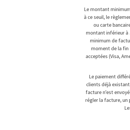
Le montant minimum d
à ce seuil, le règleme
ou carte bancair
montant inférieur à 
minimum de factur
moment de la fin d
acceptées (Visa, Ame
Le paiement différé
clients déjà existan
facture n'est envoyée
régler la facture, u
Le