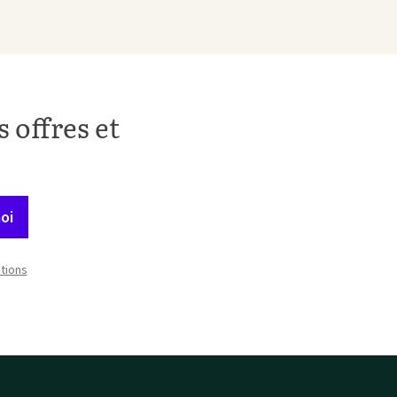
 offres et
oi
itions