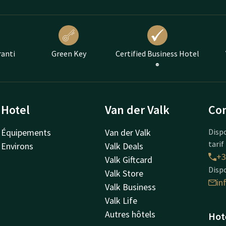
ranti
Green Key
Certified Business Hotel
®
Hotel
Van der Valk
Con
Équipements
Van der Valk
Disp
tarif
Environs
Valk Deals
+3
Valk Giftcard
Dispo
Valk Store
in
Valk Business
Valk Life
Autres hôtels
Hote