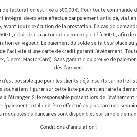
e facturation est fixé à 500,00 €. Pour toute commande d
nt intégral devra être effectué par paiement anticipé, via li
e, avant toute exécution de la prestation. En cas de deman
500 €, celui-ci sera automatiquement porté à 500 €, afin de
ation en vigueur. Le paiement du solde se fait sur place au
e l'activité si une carte de crédit garanti l'événement. Tout
x, Diners, MasterCard). Sans garantie ou preuve de paiement
dès l'arrivée.
 n'est possible que pour les clients déjà inscrits sur notre lis
ts souhaitant figurer sur cette liste peuvent en faire la dema
 à l'étranger. Si le responsable présent lors de l'événement 
n prépaiement total doit être effectué au plus tard une semai
s modalités du bancaires sont disponibles sur simple deman
Conditions d'annulation :