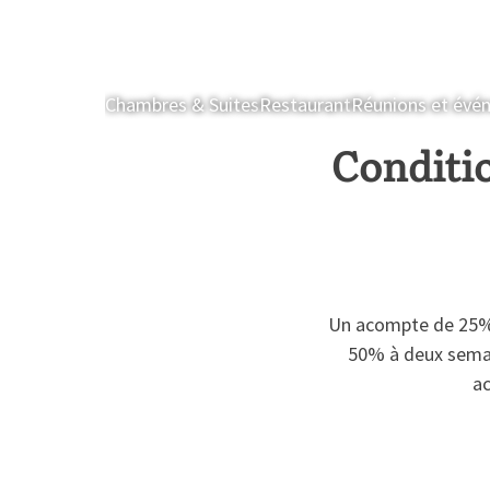
Chambres & Suites
Restaurant
Réunions et évé
Conditio
Un acompte de 25% 
50% à deux semai
ac