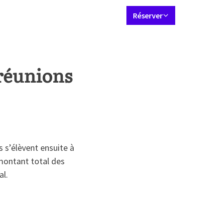
Jeu de langues
Contact
Mon compte Valk
FR
Réserver
bres & Suites
Restaurant
Réunions et événements
Forfaits
A
 réunions
s’élèvent ensuite à
montant total des
al.